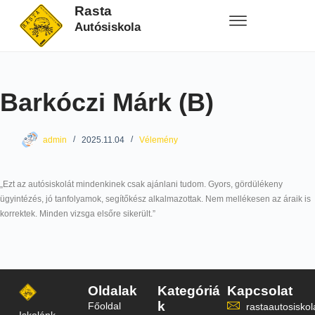
Rasta
Autósiskola
Barkóczi Márk (B)
admin
2025.11.04
Vélemény
„Ezt az autósiskolát mindenkinek csak ajánlani tudom. Gyors, gördülékeny
ügyintézés, jó tanfolyamok, segítőkész alkalmazottak. Nem mellékesen az áraik is
korrektek. Minden vizsga elsőre sikerült.”
Oldalak
Kategóriá
Kapcsolat
k
Főoldal
rastaautosisk
Iskolánk