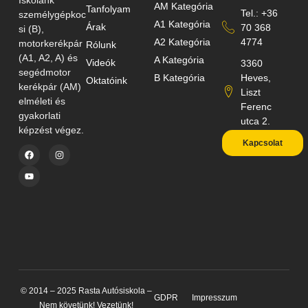
AM Kategória
Tanfolyam
Tel.: +36
személygépkoc
A1 Kategória
Árak
70 368
si (B),
A2 Kategória
4774
motorkerékpár
Rólunk
(A1, A2, A) és
A Kategória
Videók
3360
segédmotor
B Kategória
Heves,
Oktatóink
kerékpár (AM)
Liszt
elméleti és
Ferenc
gyakorlati
utca 2.
képzést végez.
Kapcsolat
© 2014 – 2025 Rasta Autósiskola –
GDPR
Impresszum
Nem követünk! Vezetünk!