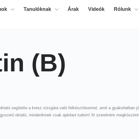
mok
Tanulóknak
Árak
Videók
Rólunk
in (B)
ktató segítette a kresz vizsgára való felkészítésemet, amit a gyakorlatban 
Nagyszerű oktató, mindenkinek csak ajánlani tudom! Itt szeretném megköszön