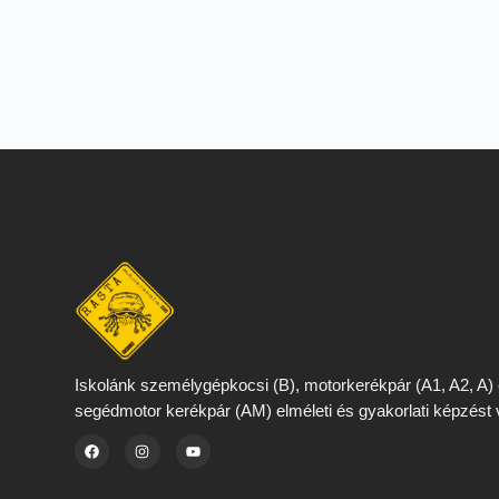
Iskolánk személygépkocsi (B), motorkerékpár (A1, A2, A)
segédmotor kerékpár (AM) elméleti és gyakorlati képzést