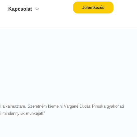
Jelentkezés
Kapcsolat
jól alkalmaztam. Szeretném kiemelni Vargáné Dudás Piroska gyakorlati
ni mindannyiuk munkáját!”