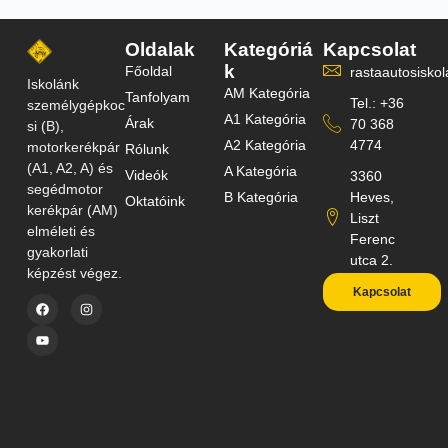
Oldalak
Kategóriá
Kapcsolat
k
Főoldal
rastaautosisk
Iskolánk
AM Kategória
Tanfolyam
Tel.: +36
személygépkoc
A1 Kategória
Árak
70 368
si (B),
A2 Kategória
4774
motorkerékpár
Rólunk
(A1, A2, A) és
A Kategória
Videók
3360
segédmotor
B Kategória
Heves,
Oktatóink
kerékpár (AM)
Liszt
elméleti és
Ferenc
gyakorlati
utca 2.
képzést végez.
Kapcsolat