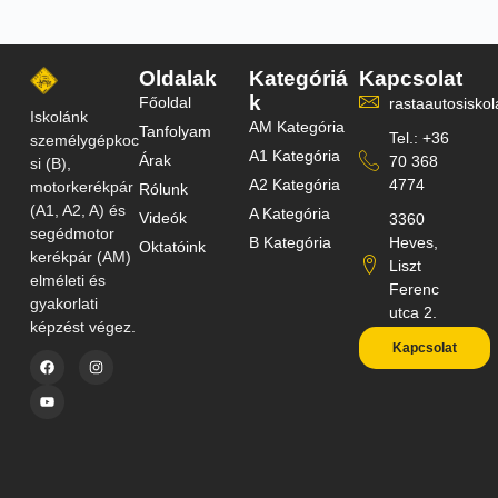
Oldalak
Kategóriá
Kapcsolat
k
Főoldal
rastaautosisk
Iskolánk
AM Kategória
Tanfolyam
Tel.: +36
személygépkoc
A1 Kategória
Árak
70 368
si (B),
A2 Kategória
4774
motorkerékpár
Rólunk
(A1, A2, A) és
A Kategória
Videók
3360
segédmotor
B Kategória
Heves,
Oktatóink
kerékpár (AM)
Liszt
elméleti és
Ferenc
gyakorlati
utca 2.
képzést végez.
Kapcsolat