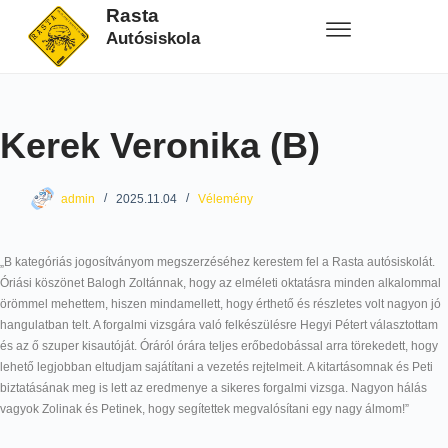
Rasta
Autósiskola
Kerek Veronika (B)
admin
2025.11.04
Vélemény
„B kategóriás jogosítványom megszerzéséhez kerestem fel a Rasta autósiskolát.
Óriási köszönet Balogh Zoltánnak, hogy az elméleti oktatásra minden alkalommal
örömmel mehettem, hiszen mindamellett, hogy érthető és részletes volt nagyon jó
hangulatban telt. A forgalmi vizsgára való felkészülésre Hegyi Pétert választottam
és az ő szuper kisautóját. Óráról órára teljes erőbedobással arra törekedett, hogy
lehető legjobban eltudjam sajátítani a vezetés rejtelmeit. A kitartásomnak és Peti
biztatásának meg is lett az eredmenye a sikeres forgalmi vizsga. Nagyon hálás
vagyok Zolinak és Petinek, hogy segítettek megvalósítani egy nagy álmom!”