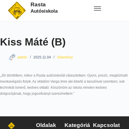
Rasta
Autósiskola
Kiss Máté (B)
admin
2025.11.04
Vélemény
„Jól döntöttem, mikor a Rasta autósiskolát választottam. Gyors, prezíc, megbízható
munkavégzés folyik. Az oktatóm Varga Imre aki kitartó a tanulóival szemben, sok
technikát ismerő, kedves oktató. Köszönöm az iskola minden kedves
dolgozójának, hogy jogosítványt szerezhettem.”
Oldalak
Kategóriá
Kapcsolat