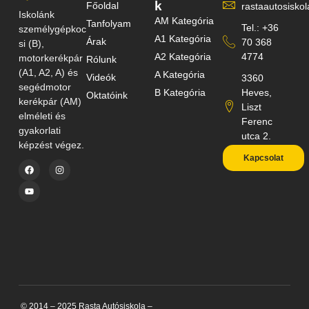
k
Főoldal
rastaautosisk
Iskolánk
AM Kategória
Tanfolyam
Tel.: +36
személygépkoc
A1 Kategória
Árak
70 368
si (B),
A2 Kategória
4774
motorkerékpár
Rólunk
(A1, A2, A) és
A Kategória
Videók
3360
segédmotor
B Kategória
Heves,
Oktatóink
kerékpár (AM)
Liszt
elméleti és
Ferenc
gyakorlati
utca 2.
képzést végez.
Kapcsolat
© 2014 – 2025 Rasta Autósiskola –