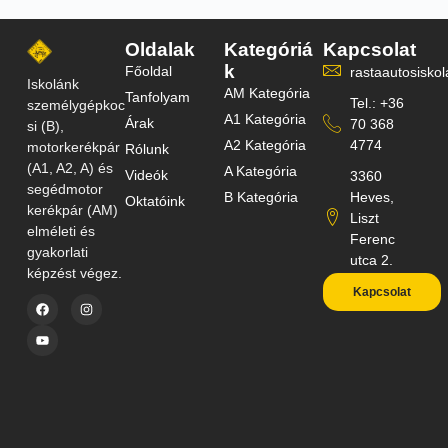
Oldalak
Kategóriá
Kapcsolat
k
Főoldal
rastaautosisk
Iskolánk
AM Kategória
Tanfolyam
Tel.: +36
személygépkoc
A1 Kategória
Árak
70 368
si (B),
A2 Kategória
4774
motorkerékpár
Rólunk
(A1, A2, A) és
A Kategória
Videók
3360
segédmotor
B Kategória
Heves,
Oktatóink
kerékpár (AM)
Liszt
elméleti és
Ferenc
gyakorlati
utca 2.
képzést végez.
Kapcsolat