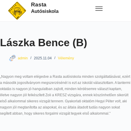
Rasta
Autósiskola
Lászka Bence (B)
admin
2025.11.04
Vélemény
„Nagyon meg voltam elégedve a Rasta autósiskola minden szolgáltatásával, ezért
a második jogosítványom megszerzésénél is ezt az iskolát választottam. A tantermi
oktatás is nagyon jó hangulatban zajlott, minden kérdésemre választ kaptam,
illetve nagyon jól felkészített Zoli a KRESZ vizsgára, ennek köszönhetően sikerült
első alkalommal sikeres vizsgát tennem. Gyakorlati oktatóm Hegyi Péter volt, aki
nagyon jól megtanította az alapokat, és az általa átadott tudás nagyon sokat
segített abban, hogy sikeres forgalmi vizsgát tegyek első alkalommal.”