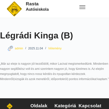
Rasta
Autósiskola
Légrádi Kinga (B)
admin
2025.11.04
Vélemény
„Már az eleje is nagyon jól kezdődött, mikor Lacival megismerkedtünk. Mindenben
nagyon segítőkész volt és ami szerintem nagyon jó, hogy türelmes is. Az elején
megnyugtatott, hogy nincs rossz kérdés és nyugodtan kérdezzek.
Mindenről(vizsgák és azok menetéről, időpontokról) pontos információkat kaptam.”
Oldalak
Kategóriá
Kapcsolat