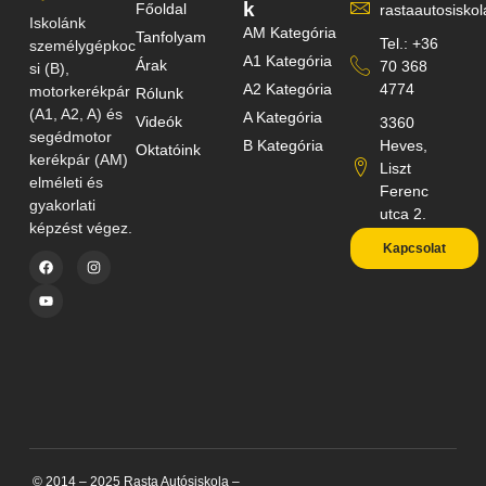
k
Főoldal
rastaautosisk
Iskolánk
AM Kategória
Tanfolyam
Tel.: +36
személygépkoc
A1 Kategória
Árak
70 368
si (B),
A2 Kategória
4774
motorkerékpár
Rólunk
(A1, A2, A) és
A Kategória
Videók
3360
segédmotor
B Kategória
Heves,
Oktatóink
kerékpár (AM)
Liszt
elméleti és
Ferenc
gyakorlati
utca 2.
képzést végez.
Kapcsolat
© 2014 – 2025 Rasta Autósiskola –