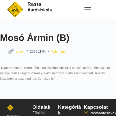
Rasta
Autósiskola
Mosó Ármin (B)
admin
2025.11.04
Vélemény
„Nagyon szépen szeretném megköszönni nektek a munkát amit belém raktatok,
nagyon hálás vagyok Imrének, akitől nem sok türelmesebb embert ismerek,
köszönöm a csapatodnak, és neked is!”
Oldalak
Kategóriá
Kapcsolat
k
Főoldal
rastaautosisk
Iskolánk