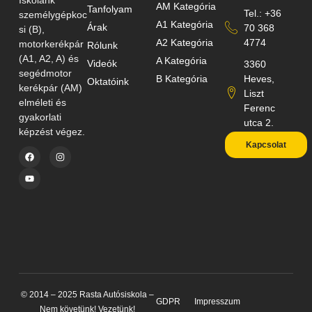
AM Kategória
Tanfolyam
Tel.: +36
személygépkoc
A1 Kategória
Árak
70 368
si (B),
A2 Kategória
4774
motorkerékpár
Rólunk
(A1, A2, A) és
A Kategória
Videók
3360
segédmotor
B Kategória
Heves,
Oktatóink
kerékpár (AM)
Liszt
elméleti és
Ferenc
gyakorlati
utca 2.
képzést végez.
Kapcsolat
© 2014 – 2025 Rasta Autósiskola –
GDPR
Impresszum
Nem követünk! Vezetünk!