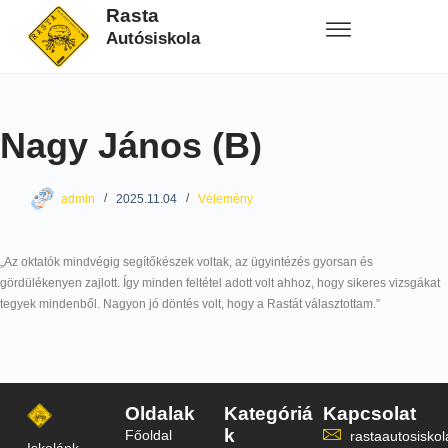
Rasta
Autósiskola
Nagy János (B)
admin
2025.11.04
Vélemény
„Az oktatók mindvégig segítőkészek voltak, az ügyintézés gyorsan és
gördülékenyen zajlott. Így minden feltétel adott volt ahhoz, hogy sikeres vizsgákat
tegyek mindenből. Nagyon jó döntés volt, hogy a Rastát választottam.”
Oldalak
Kategóriá
Kapcsolat
k
Főoldal
rastaautosisk
Iskolánk