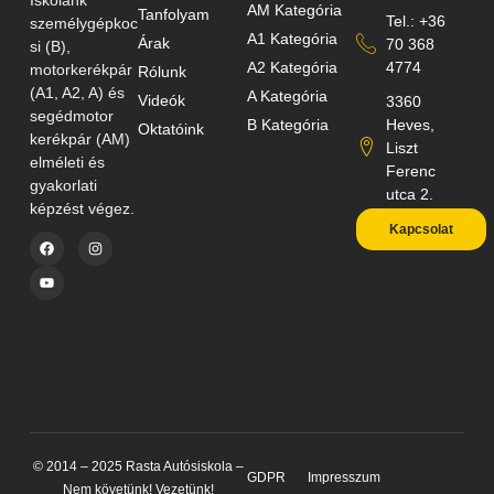
AM Kategória
Tanfolyam
Tel.: +36
személygépkoc
A1 Kategória
Árak
70 368
si (B),
A2 Kategória
4774
motorkerékpár
Rólunk
(A1, A2, A) és
A Kategória
Videók
3360
segédmotor
B Kategória
Heves,
Oktatóink
kerékpár (AM)
Liszt
elméleti és
Ferenc
gyakorlati
utca 2.
képzést végez.
Kapcsolat
© 2014 – 2025 Rasta Autósiskola –
GDPR
Impresszum
Nem követünk! Vezetünk!