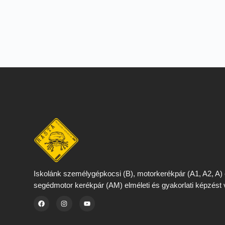
Iskolánk személygépkocsi (B), motorkerékpár (A1, A2, A)
segédmotor kerékpár (AM) elméleti és gyakorlati képzést