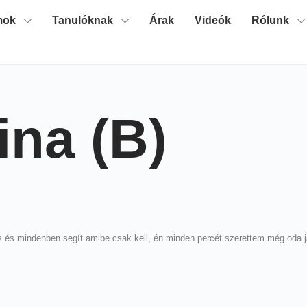
mok
Tanulóknak
Árak
Videók
Rólunk
ina (B)
s és mindenben segít amibe csak kell, én minden percét szerettem még oda já