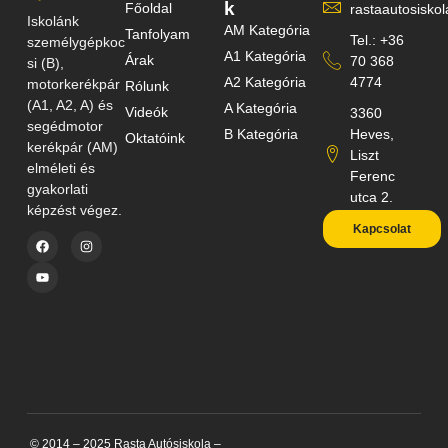
k
Főoldal
rastaautosisk
Iskolánk
AM Kategória
Tanfolyam
Tel.: +36
személygépkoc
A1 Kategória
Árak
70 368
si (B),
A2 Kategória
4774
motorkerékpár
Rólunk
(A1, A2, A) és
A Kategória
Videók
3360
segédmotor
B Kategória
Heves,
Oktatóink
kerékpár (AM)
Liszt
elméleti és
Ferenc
gyakorlati
utca 2.
képzést végez.
Kapcsolat
© 2014 – 2025 Rasta Autósiskola –