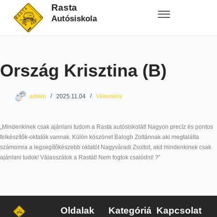
Rasta
Autósiskola
Ország Krisztina (B)
admin
2025.11.04
Vélemény
„Mindenkinek csak ajánlani tudom a Rasta autósiskolát! Nagyon precíz és pontos
felkészítők-oktatók vannak. Külön köszönet Balogh Zoltánnak aki megtalálta
számomra a legsegítőkészebb oktatót Nagyváradi Zsoltot, akit mindenkinek csak
ajánlani tudok! Válasszátok a Rastát! Nem fogtok csalódni! ?”
Oldalak
Kategóriá
Kapcsolat