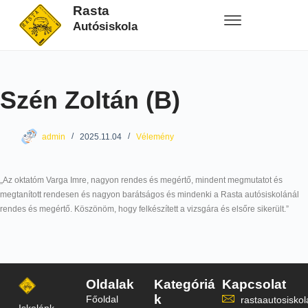
Rasta
Autósiskola
Szén Zoltán (B)
admin
2025.11.04
Vélemény
„Az oktatóm Varga Imre, nagyon rendes és megértő, mindent megmutatot és
megtanított rendesen és nagyon barátságos és mindenki a Rasta autósiskolánál
rendes és megértő. Köszönöm, hogy felkészített a vizsgára és elsőre sikerült.”
Oldalak
Kategóriá
Kapcsolat
k
Főoldal
rastaautosisk
Iskolánk