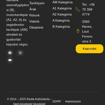
AM Kategória
Tanfolyam
Tel.: +36
személygépkoc
A1 Kategória
Árak
70 368
si (B),
A2 Kategória
4774
motorkerékpár
Rólunk
(A1, A2, A) és
A Kategória
Videók
3360
segédmotor
B Kategória
Heves,
Oktatóink
kerékpár (AM)
Liszt
elméleti és
Ferenc
gyakorlati
utca 2.
képzést végez.
Kapcsolat
© 2014 – 2025 Rasta Autósiskola –
GDPR
Impresszum
Nem követünk! Vezetünk!